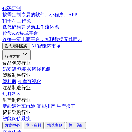
代码定制
按需定制专属的软件、小程序、APP
扣子AI工作流
低代码构建灵活工作流体系
俭俭API集成平台
连接主流电商平台，实现数据无缝同步
AI 智能体市场
咨询定制服务
解决方案
食品包装行业
奶粉罐包装
拉链袋包装
塑胶制售行业
塑料瓶
仓库可视化
注塑制造行业
玩具积木
生产制造行业
新能源汽车电池
智能排产
生产报工
贸易采购行业
智能询价系统
方案中心
学习资料
精选案例
关于我们
在线体验