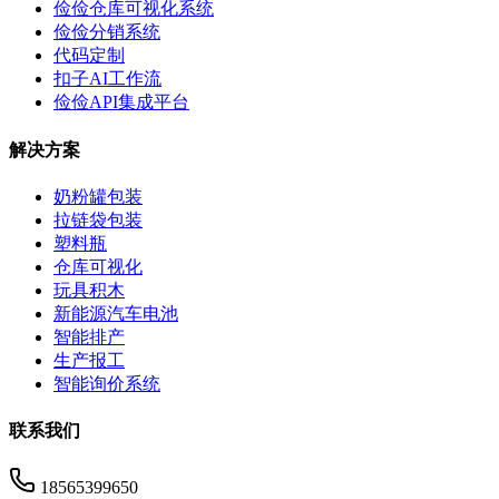
俭俭仓库可视化系统
俭俭分销系统
代码定制
扣子AI工作流
俭俭API集成平台
解决方案
奶粉罐包装
拉链袋包装
塑料瓶
仓库可视化
玩具积木
新能源汽车电池
智能排产
生产报工
智能询价系统
联系我们
18565399650