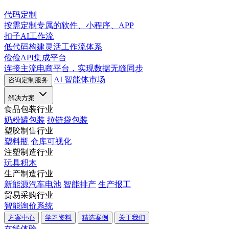
代码定制
按需定制专属的软件、小程序、APP
扣子AI工作流
低代码构建灵活工作流体系
俭俭API集成平台
连接主流电商平台，实现数据无缝同步
AI 智能体市场
咨询定制服务
解决方案
食品包装行业
奶粉罐包装
拉链袋包装
塑胶制售行业
塑料瓶
仓库可视化
注塑制造行业
玩具积木
生产制造行业
新能源汽车电池
智能排产
生产报工
贸易采购行业
智能询价系统
方案中心
学习资料
精选案例
关于我们
在线体验