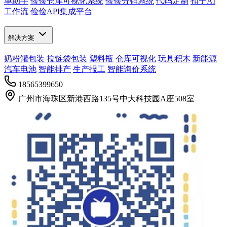
单助手
俭俭仓库可视化系统
俭俭分销系统
代码定制
扣子AI
工作流
俭俭API集成平台
解决方案
奶粉罐包装
拉链袋包装
塑料瓶
仓库可视化
玩具积木
新能源
汽车电池
智能排产
生产报工
智能询价系统
18565399650
广州市海珠区新港西路135号中大科技园A座508室