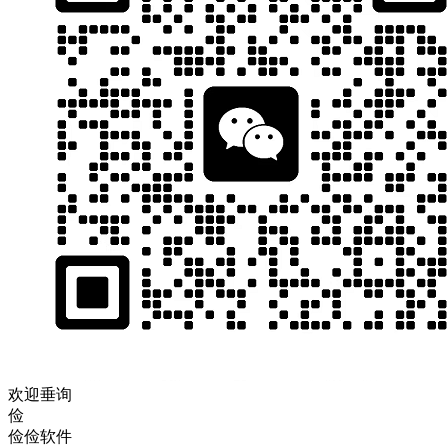
欢迎垂询
俭
俭俭软件