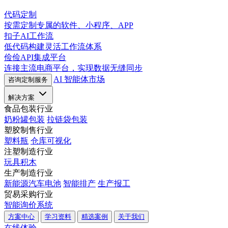
代码定制
按需定制专属的软件、小程序、APP
扣子AI工作流
低代码构建灵活工作流体系
俭俭API集成平台
连接主流电商平台，实现数据无缝同步
AI 智能体市场
咨询定制服务
解决方案
食品包装行业
奶粉罐包装
拉链袋包装
塑胶制售行业
塑料瓶
仓库可视化
注塑制造行业
玩具积木
生产制造行业
新能源汽车电池
智能排产
生产报工
贸易采购行业
智能询价系统
方案中心
学习资料
精选案例
关于我们
在线体验