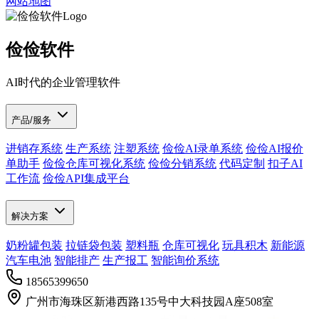
网站地图
俭俭软件
AI时代的企业管理软件
产品/服务
进销存系统
生产系统
注塑系统
俭俭AI录单系统
俭俭AI报价
单助手
俭俭仓库可视化系统
俭俭分销系统
代码定制
扣子AI
工作流
俭俭API集成平台
解决方案
奶粉罐包装
拉链袋包装
塑料瓶
仓库可视化
玩具积木
新能源
汽车电池
智能排产
生产报工
智能询价系统
18565399650
广州市海珠区新港西路135号中大科技园A座508室