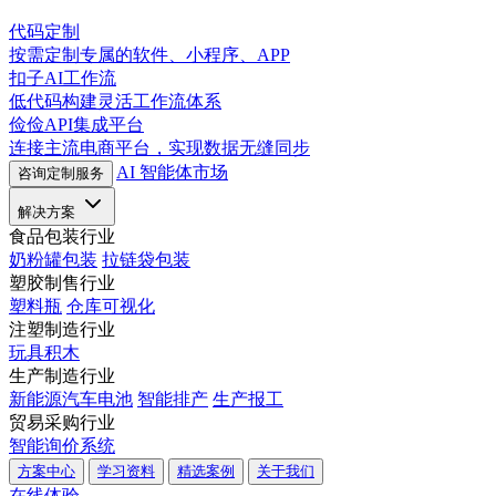
代码定制
按需定制专属的软件、小程序、APP
扣子AI工作流
低代码构建灵活工作流体系
俭俭API集成平台
连接主流电商平台，实现数据无缝同步
AI 智能体市场
咨询定制服务
解决方案
食品包装行业
奶粉罐包装
拉链袋包装
塑胶制售行业
塑料瓶
仓库可视化
注塑制造行业
玩具积木
生产制造行业
新能源汽车电池
智能排产
生产报工
贸易采购行业
智能询价系统
方案中心
学习资料
精选案例
关于我们
在线体验