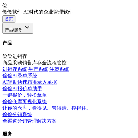
俭
俭俭软件
AI时代的企业管理软件
首页
产品/服务
产品
俭俭进销存
商品采购销售库存全流程管控
进销存系统
生产系统
注塑系统
俭俭AI录单系统
AI辅助快速精准录入单据
俭俭AI报价单助手
一键报价，轻松拿单
俭俭仓库可视化系统
让你的仓库，看得见、管得清、控得住。
俭俭分销系统
全渠道分销管理解决方案
服务