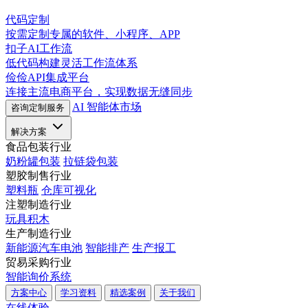
代码定制
按需定制专属的软件、小程序、APP
扣子AI工作流
低代码构建灵活工作流体系
俭俭API集成平台
连接主流电商平台，实现数据无缝同步
AI 智能体市场
咨询定制服务
解决方案
食品包装行业
奶粉罐包装
拉链袋包装
塑胶制售行业
塑料瓶
仓库可视化
注塑制造行业
玩具积木
生产制造行业
新能源汽车电池
智能排产
生产报工
贸易采购行业
智能询价系统
方案中心
学习资料
精选案例
关于我们
在线体验