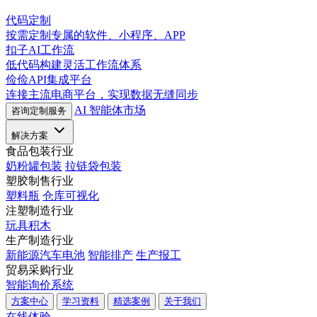
代码定制
按需定制专属的软件、小程序、APP
扣子AI工作流
低代码构建灵活工作流体系
俭俭API集成平台
连接主流电商平台，实现数据无缝同步
AI 智能体市场
咨询定制服务
解决方案
食品包装行业
奶粉罐包装
拉链袋包装
塑胶制售行业
塑料瓶
仓库可视化
注塑制造行业
玩具积木
生产制造行业
新能源汽车电池
智能排产
生产报工
贸易采购行业
智能询价系统
方案中心
学习资料
精选案例
关于我们
在线体验