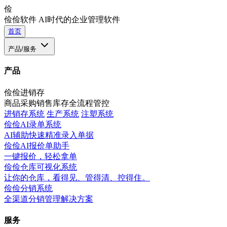
俭
俭俭软件
AI时代的企业管理软件
首页
产品/服务
产品
俭俭进销存
商品采购销售库存全流程管控
进销存系统
生产系统
注塑系统
俭俭AI录单系统
AI辅助快速精准录入单据
俭俭AI报价单助手
一键报价，轻松拿单
俭俭仓库可视化系统
让你的仓库，看得见、管得清、控得住。
俭俭分销系统
全渠道分销管理解决方案
服务