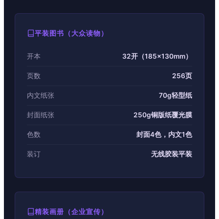
平装图书（大众读物）
开本
32开（185×130mm）
页数
256页
内文纸张
70g轻型纸
封面纸张
250g铜版纸覆光膜
色数
封面4色，内文1色
装订
无线胶装平装
精装画册（企业宣传）