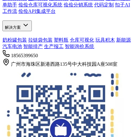
单助手
俭俭仓库可视化系统
俭俭分销系统
代码定制
扣子AI
工作流
俭俭API集成平台
解决方案
奶粉罐包装
拉链袋包装
塑料瓶
仓库可视化
玩具积木
新能源
汽车电池
智能排产
生产报工
智能询价系统
18565399650
广州市海珠区新港西路135号中大科技园A座508室