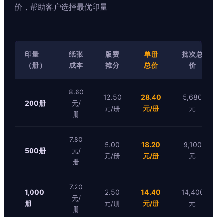
价，帮助客户选择最优印量
印量
纸张
版费
单册
批次总
（册）
成本
摊分
总价
价
8.60
12.50
28.40
5,680
200册
元/
元/册
元/册
元
册
7.80
5.00
18.20
9,100
500册
元/
元/册
元/册
元
册
7.20
1,000
2.50
14.40
14,400
元/
册
元/册
元/册
元
册