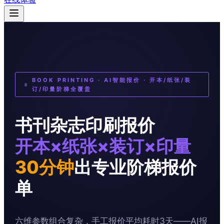
BOOK PRINTING · AI智能报价 · 开本/纸张/装
订/印量阶梯全覆盖
书刊杂志印刷报价
开本×纸张×装订×印量
30分钟
出专业阶梯报价
单
六维参数组合复杂，手工报价平均耗时3天——AI报