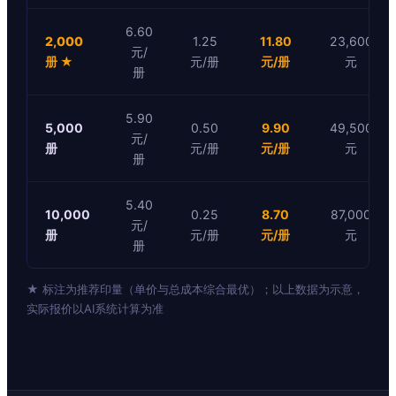
6.60
2,000
1.25
11.80
23,600
元/
册 ★
元/册
元/册
元
册
5.90
5,000
0.50
9.90
49,500
元/
册
元/册
元/册
元
册
5.40
10,000
0.25
8.70
87,000
元/
册
元/册
元/册
元
册
★ 标注为推荐印量（单价与总成本综合最优）；以上数据为示意，
实际报价以AI系统计算为准