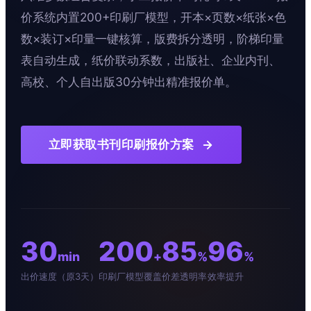
价系统内置200+印刷厂模型，开本×页数×纸张×色
数×装订×印量一键核算，版费拆分透明，阶梯印量
表自动生成，纸价联动系数，出版社、企业内刊、
高校、个人自出版30分钟出精准报价单。
立即获取书刊印刷报价方案
30
200
85
96
min
+
%
%
出价速度（原3天）
印刷厂模型覆盖
价差透明率
效率提升