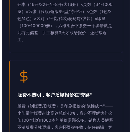
开本（16开/32开/正8开/大16开）×页数（64-1000
页）×纸张（胶版/铜版/轻型/特种纸）×色数（1色/2
色/4色）×装订（平装/精装/骑马钉/线装）×印量
（100-100000册），六维组合下参数一个填错就是
几万元偏差，手工核算3天才敢给报价，还经常返
工。
版费不透明，客户质疑报价在"套路"
版费（制版费/拼版费）是印刷报价的"隐性成本"——
小印量时版费占比高达总价40%，客户不理解为什么
印100本比印1000本的单价贵那么多。销售人员解释
不清版费分摊逻辑，客户怀疑被多收，信任崩塌，客