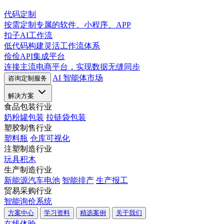
代码定制
按需定制专属的软件、小程序、APP
扣子AI工作流
低代码构建灵活工作流体系
俭俭API集成平台
连接主流电商平台，实现数据无缝同步
AI 智能体市场
咨询定制服务
解决方案
食品包装行业
奶粉罐包装
拉链袋包装
塑胶制售行业
塑料瓶
仓库可视化
注塑制造行业
玩具积木
生产制造行业
新能源汽车电池
智能排产
生产报工
贸易采购行业
智能询价系统
方案中心
学习资料
精选案例
关于我们
在线体验