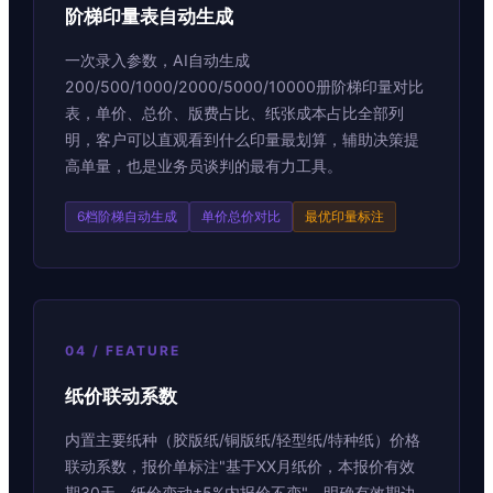
阶梯印量表自动生成
一次录入参数，AI自动生成
200/500/1000/2000/5000/10000册阶梯印量对比
表，单价、总价、版费占比、纸张成本占比全部列
明，客户可以直观看到什么印量最划算，辅助决策提
高单量，也是业务员谈判的最有力工具。
6档阶梯自动生成
单价总价对比
最优印量标注
04 / FEATURE
纸价联动系数
内置主要纸种（胶版纸/铜版纸/轻型纸/特种纸）价格
联动系数，报价单标注"基于XX月纸价，本报价有效
期30天，纸价变动±5%内报价不变"，明确有效期边