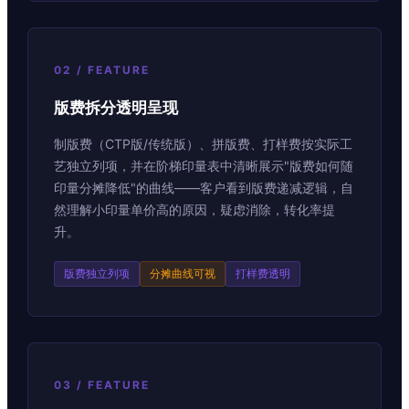
02 / FEATURE
版费拆分透明呈现
制版费（CTP版/传统版）、拼版费、打样费按实际工
艺独立列项，并在阶梯印量表中清晰展示"版费如何随
印量分摊降低"的曲线——客户看到版费递减逻辑，自
然理解小印量单价高的原因，疑虑消除，转化率提
升。
版费独立列项
分摊曲线可视
打样费透明
03 / FEATURE