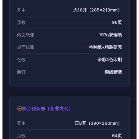
开本
大16开（285×210mm）
页数
96页
内文纸张
157g双铜纸
封面纸张
特种纸+精装硬壳
色数
全彩4色印刷
装订
锁线精装
双月刊杂志（企业内刊）
开本
正8开（390×260mm）
页数
64页