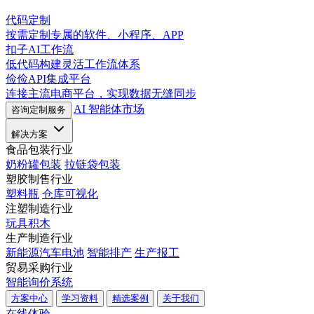
代码定制
按需定制专属的软件、小程序、APP
扣子AI工作流
低代码构建灵活工作流体系
俭俭API集成平台
连接主流电商平台，实现数据无缝同步
AI 智能体市场
咨询定制服务
解决方案
食品包装行业
奶粉罐包装
拉链袋包装
塑胶制售行业
塑料瓶
仓库可视化
注塑制造行业
玩具积木
生产制造行业
新能源汽车电池
智能排产
生产报工
贸易采购行业
智能询价系统
方案中心
学习资料
精选案例
关于我们
在线体验