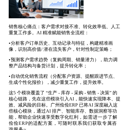
销售核心痛点：客户需求对接不准、转化效率低、人工
重复工作多。
AI
精准赋能销售全流程：
•
分析客户订单历史、互动记录与特征，构建精准画
像，识别高价值
/
潜在流失客户，针对性制定策略；
•
预测客户需求趋势（复购周期、销量潜力），助力调
整产品结构与备货计划，提升转化率；
•
自动优化销售流程（分配客户资源、提醒跟进节点、
生成个性化报价），减少重复工作，提升效率。
这
5
个模块覆盖了 “生产
-
库存
-
采购
-
销售
-
决策” 的
核心链路，先在这些模块引入
AI
，能快速实现降本、提
效、减风险的目标。广州俭俭
ERP
已将
AI
深度融入这
些核心模块，通过
AI
排产、智能库存、数据洞察等功
能，帮助企业快速享受数字化红利，
如需进一步了解
俭俭ERP的适配方案，可随时联系我们获取专属咨
询服务
~