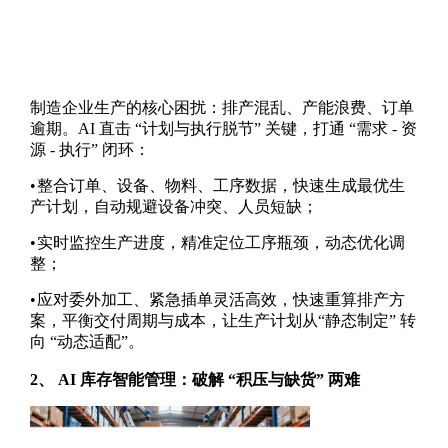
制造企业生产的核心困扰：排产混乱、产能浪费、订单
逾期。
AI
直击 “计划与执行脱节” 关键，打通 “需求
-
资
源
-
执行” 闭环：
•
整合订单、设备、物料、工序数据，快速生成最优生
产计划，自动规避设备冲突、人员短缺；
•
实时监控生产进度，精准定位工序瓶颈，动态优化调
整；
•
应对委外加工、紧急插单灵活高效，快速重算排产方
案，平衡交付周期与成本，让生产计划从“静态制定” 转
向 “动态适配”。
2
、
AI
库存智能管理：破解 “积压与缺货” 两难