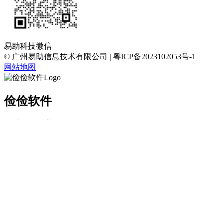
易助科技微信
© 广州易助信息技术有限公司 | 粤ICP备2023102053号-1
网站地图
俭俭软件
AI时代的企业管理软件
产品/服务
进销存系统
生产系统
注塑系统
俭俭AI录单系统
俭俭AI报价
单助手
俭俭仓库可视化系统
俭俭分销系统
代码定制
扣子AI
工作流
俭俭API集成平台
解决方案