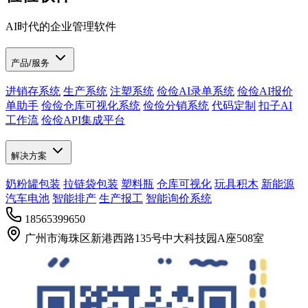
AI时代的企业管理软件
产品/服务
进销存系统
生产系统
注塑系统
俭俭AI录单系统
俭俭AI报价
单助手
俭俭仓库可视化系统
俭俭分销系统
代码定制
扣子AI
工作流
俭俭API集成平台
解决方案
奶粉罐包装
拉链袋包装
塑料瓶
仓库可视化
玩具积木
新能源
汽车电池
智能排产
生产报工
智能询价系统
18565399650
广州市海珠区新港西路135号中大科技园A座508室