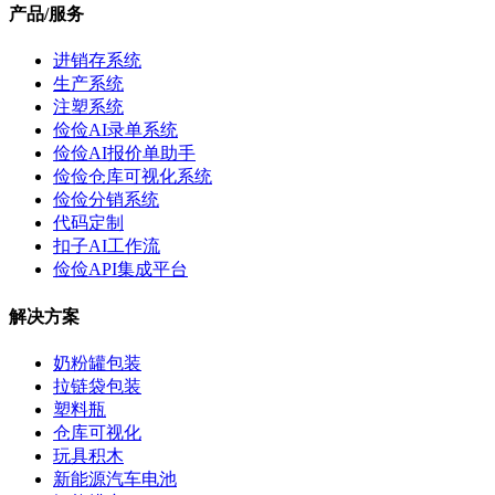
产品/服务
进销存系统
生产系统
注塑系统
俭俭AI录单系统
俭俭AI报价单助手
俭俭仓库可视化系统
俭俭分销系统
代码定制
扣子AI工作流
俭俭API集成平台
解决方案
奶粉罐包装
拉链袋包装
塑料瓶
仓库可视化
玩具积木
新能源汽车电池