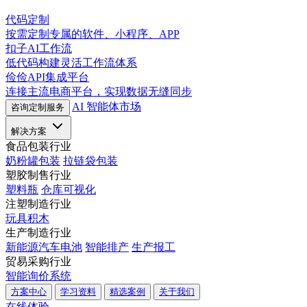
代码定制
按需定制专属的软件、小程序、APP
扣子AI工作流
低代码构建灵活工作流体系
俭俭API集成平台
连接主流电商平台，实现数据无缝同步
AI 智能体市场
咨询定制服务
解决方案
食品包装行业
奶粉罐包装
拉链袋包装
塑胶制售行业
塑料瓶
仓库可视化
注塑制造行业
玩具积木
生产制造行业
新能源汽车电池
智能排产
生产报工
贸易采购行业
智能询价系统
方案中心
学习资料
精选案例
关于我们
在线体验