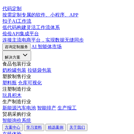
代码定制
按需定制专属的软件、小程序、APP
扣子AI工作流
低代码构建灵活工作流体系
俭俭API集成平台
连接主流电商平台，实现数据无缝同步
AI 智能体市场
咨询定制服务
解决方案
食品包装行业
奶粉罐包装
拉链袋包装
塑胶制售行业
塑料瓶
仓库可视化
注塑制造行业
玩具积木
生产制造行业
新能源汽车电池
智能排产
生产报工
贸易采购行业
智能询价系统
方案中心
学习资料
精选案例
关于我们
在线体验