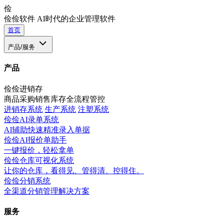
俭
俭俭软件
AI时代的企业管理软件
首页
产品/服务
产品
俭俭进销存
商品采购销售库存全流程管控
进销存系统
生产系统
注塑系统
俭俭AI录单系统
AI辅助快速精准录入单据
俭俭AI报价单助手
一键报价，轻松拿单
俭俭仓库可视化系统
让你的仓库，看得见、管得清、控得住。
俭俭分销系统
全渠道分销管理解决方案
服务