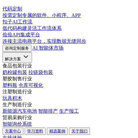
代码定制
按需定制专属的软件、小程序、APP
扣子AI工作流
低代码构建灵活工作流体系
俭俭API集成平台
连接主流电商平台，实现数据无缝同步
AI 智能体市场
咨询定制服务
解决方案
食品包装行业
奶粉罐包装
拉链袋包装
塑胶制售行业
塑料瓶
仓库可视化
注塑制造行业
玩具积木
生产制造行业
新能源汽车电池
智能排产
生产报工
贸易采购行业
智能询价系统
方案中心
学习资料
精选案例
关于我们
在线体验