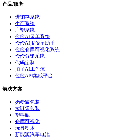
产品/服务
进销存系统
生产系统
注塑系统
俭俭AI录单系统
俭俭AI报价单助手
俭俭仓库可视化系统
俭俭分销系统
代码定制
扣子AI工作流
俭俭API集成平台
解决方案
奶粉罐包装
拉链袋包装
塑料瓶
仓库可视化
玩具积木
新能源汽车电池