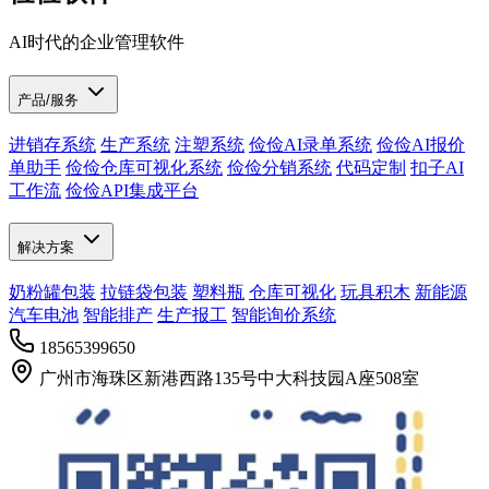
AI时代的企业管理软件
产品/服务
进销存系统
生产系统
注塑系统
俭俭AI录单系统
俭俭AI报价
单助手
俭俭仓库可视化系统
俭俭分销系统
代码定制
扣子AI
工作流
俭俭API集成平台
解决方案
奶粉罐包装
拉链袋包装
塑料瓶
仓库可视化
玩具积木
新能源
汽车电池
智能排产
生产报工
智能询价系统
18565399650
广州市海珠区新港西路135号中大科技园A座508室