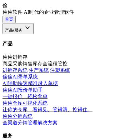
俭
俭俭软件
AI时代的企业管理软件
首页
产品/服务
产品
俭俭进销存
商品采购销售库存全流程管控
进销存系统
生产系统
注塑系统
俭俭AI录单系统
AI辅助快速精准录入单据
俭俭AI报价单助手
一键报价，轻松拿单
俭俭仓库可视化系统
让你的仓库，看得见、管得清、控得住。
俭俭分销系统
全渠道分销管理解决方案
服务