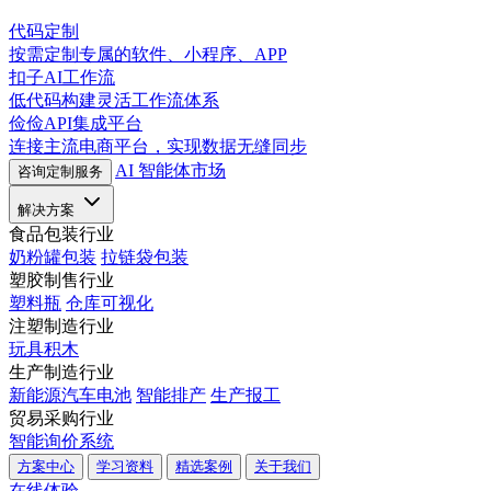
代码定制
按需定制专属的软件、小程序、APP
扣子AI工作流
低代码构建灵活工作流体系
俭俭API集成平台
连接主流电商平台，实现数据无缝同步
AI 智能体市场
咨询定制服务
解决方案
食品包装行业
奶粉罐包装
拉链袋包装
塑胶制售行业
塑料瓶
仓库可视化
注塑制造行业
玩具积木
生产制造行业
新能源汽车电池
智能排产
生产报工
贸易采购行业
智能询价系统
方案中心
学习资料
精选案例
关于我们
在线体验