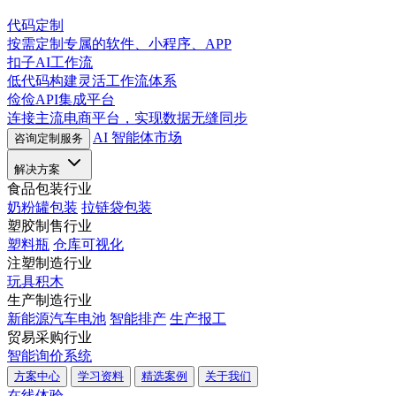
代码定制
按需定制专属的软件、小程序、APP
扣子AI工作流
低代码构建灵活工作流体系
俭俭API集成平台
连接主流电商平台，实现数据无缝同步
AI 智能体市场
咨询定制服务
解决方案
食品包装行业
奶粉罐包装
拉链袋包装
塑胶制售行业
塑料瓶
仓库可视化
注塑制造行业
玩具积木
生产制造行业
新能源汽车电池
智能排产
生产报工
贸易采购行业
智能询价系统
方案中心
学习资料
精选案例
关于我们
在线体验