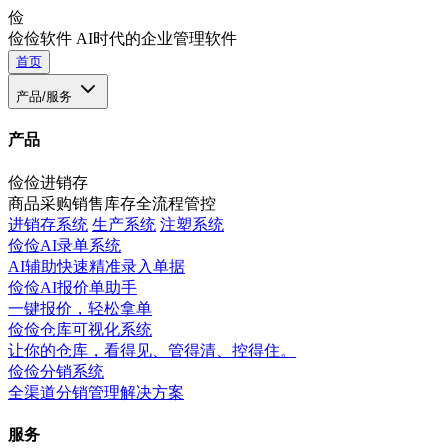
俭
俭俭软件
AI时代的企业管理软件
首页
产品/服务
产品
俭俭进销存
商品采购销售库存全流程管控
进销存系统
生产系统
注塑系统
俭俭AI录单系统
AI辅助快速精准录入单据
俭俭AI报价单助手
一键报价，轻松拿单
俭俭仓库可视化系统
让你的仓库，看得见、管得清、控得住。
俭俭分销系统
全渠道分销管理解决方案
服务