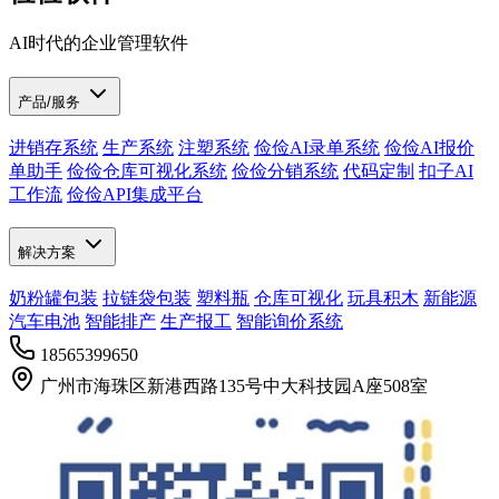
AI时代的企业管理软件
产品/服务
进销存系统
生产系统
注塑系统
俭俭AI录单系统
俭俭AI报价
单助手
俭俭仓库可视化系统
俭俭分销系统
代码定制
扣子AI
工作流
俭俭API集成平台
解决方案
奶粉罐包装
拉链袋包装
塑料瓶
仓库可视化
玩具积木
新能源
汽车电池
智能排产
生产报工
智能询价系统
18565399650
广州市海珠区新港西路135号中大科技园A座508室