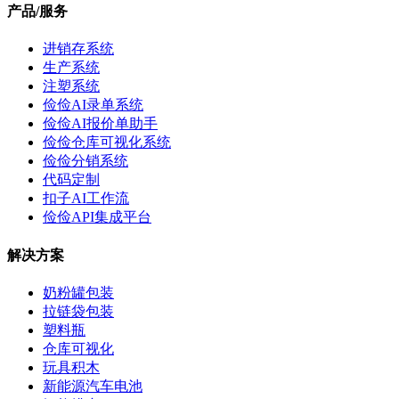
产品/服务
进销存系统
生产系统
注塑系统
俭俭AI录单系统
俭俭AI报价单助手
俭俭仓库可视化系统
俭俭分销系统
代码定制
扣子AI工作流
俭俭API集成平台
解决方案
奶粉罐包装
拉链袋包装
塑料瓶
仓库可视化
玩具积木
新能源汽车电池