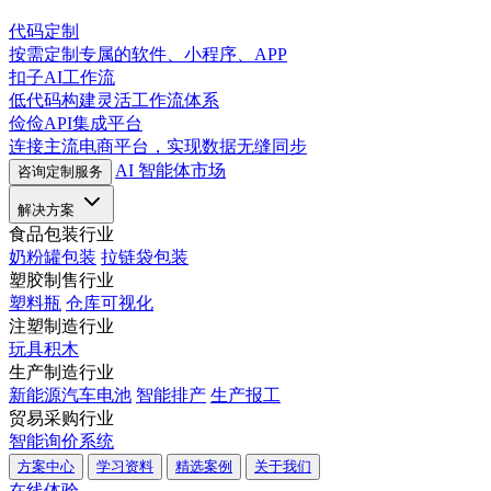
代码定制
按需定制专属的软件、小程序、APP
扣子AI工作流
低代码构建灵活工作流体系
俭俭API集成平台
连接主流电商平台，实现数据无缝同步
AI 智能体市场
咨询定制服务
解决方案
食品包装行业
奶粉罐包装
拉链袋包装
塑胶制售行业
塑料瓶
仓库可视化
注塑制造行业
玩具积木
生产制造行业
新能源汽车电池
智能排产
生产报工
贸易采购行业
智能询价系统
方案中心
学习资料
精选案例
关于我们
在线体验