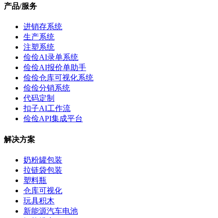
产品/服务
进销存系统
生产系统
注塑系统
俭俭AI录单系统
俭俭AI报价单助手
俭俭仓库可视化系统
俭俭分销系统
代码定制
扣子AI工作流
俭俭API集成平台
解决方案
奶粉罐包装
拉链袋包装
塑料瓶
仓库可视化
玩具积木
新能源汽车电池