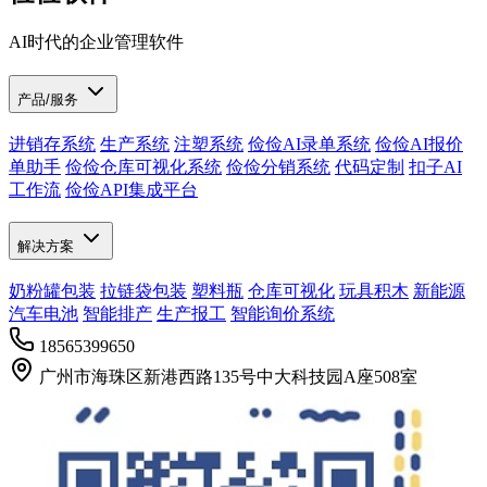
AI时代的企业管理软件
产品/服务
进销存系统
生产系统
注塑系统
俭俭AI录单系统
俭俭AI报价
单助手
俭俭仓库可视化系统
俭俭分销系统
代码定制
扣子AI
工作流
俭俭API集成平台
解决方案
奶粉罐包装
拉链袋包装
塑料瓶
仓库可视化
玩具积木
新能源
汽车电池
智能排产
生产报工
智能询价系统
18565399650
广州市海珠区新港西路135号中大科技园A座508室