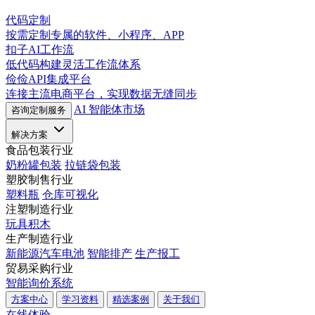
代码定制
按需定制专属的软件、小程序、APP
扣子AI工作流
低代码构建灵活工作流体系
俭俭API集成平台
连接主流电商平台，实现数据无缝同步
AI 智能体市场
咨询定制服务
解决方案
食品包装行业
奶粉罐包装
拉链袋包装
塑胶制售行业
塑料瓶
仓库可视化
注塑制造行业
玩具积木
生产制造行业
新能源汽车电池
智能排产
生产报工
贸易采购行业
智能询价系统
方案中心
学习资料
精选案例
关于我们
在线体验