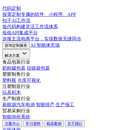
代码定制
按需定制专属的软件、小程序、APP
扣子AI工作流
低代码构建灵活工作流体系
俭俭API集成平台
连接主流电商平台，实现数据无缝同步
AI 智能体市场
咨询定制服务
解决方案
食品包装行业
奶粉罐包装
拉链袋包装
塑胶制售行业
塑料瓶
仓库可视化
注塑制造行业
玩具积木
生产制造行业
新能源汽车电池
智能排产
生产报工
贸易采购行业
智能询价系统
方案中心
学习资料
精选案例
关于我们
在线体验