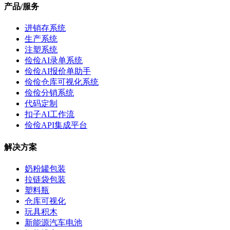
产品/服务
进销存系统
生产系统
注塑系统
俭俭AI录单系统
俭俭AI报价单助手
俭俭仓库可视化系统
俭俭分销系统
代码定制
扣子AI工作流
俭俭API集成平台
解决方案
奶粉罐包装
拉链袋包装
塑料瓶
仓库可视化
玩具积木
新能源汽车电池