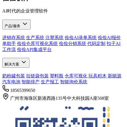
AI时代的企业管理软件
产品/服务
进销存系统
生产系统
注塑系统
俭俭AI录单系统
俭俭AI报价
单助手
俭俭仓库可视化系统
俭俭分销系统
代码定制
扣子AI
工作流
俭俭API集成平台
解决方案
奶粉罐包装
拉链袋包装
塑料瓶
仓库可视化
玩具积木
新能源
汽车电池
智能排产
生产报工
智能询价系统
18565399650
广州市海珠区新港西路135号中大科技园A座508室