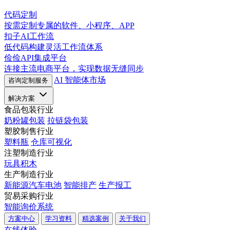
代码定制
按需定制专属的软件、小程序、APP
扣子AI工作流
低代码构建灵活工作流体系
俭俭API集成平台
连接主流电商平台，实现数据无缝同步
AI 智能体市场
咨询定制服务
解决方案
食品包装行业
奶粉罐包装
拉链袋包装
塑胶制售行业
塑料瓶
仓库可视化
注塑制造行业
玩具积木
生产制造行业
新能源汽车电池
智能排产
生产报工
贸易采购行业
智能询价系统
方案中心
学习资料
精选案例
关于我们
在线体验