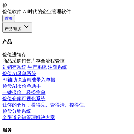
俭
俭俭软件
AI时代的企业管理软件
首页
产品/服务
产品
俭俭进销存
商品采购销售库存全流程管控
进销存系统
生产系统
注塑系统
俭俭AI录单系统
AI辅助快速精准录入单据
俭俭AI报价单助手
一键报价，轻松拿单
俭俭仓库可视化系统
让你的仓库，看得见、管得清、控得住。
俭俭分销系统
全渠道分销管理解决方案
服务