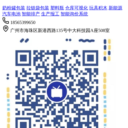
奶粉罐包装
拉链袋包装
塑料瓶
仓库可视化
玩具积木
新能源
汽车电池
智能排产
生产报工
智能询价系统
18565399650
广州市海珠区新港西路135号中大科技园A座508室