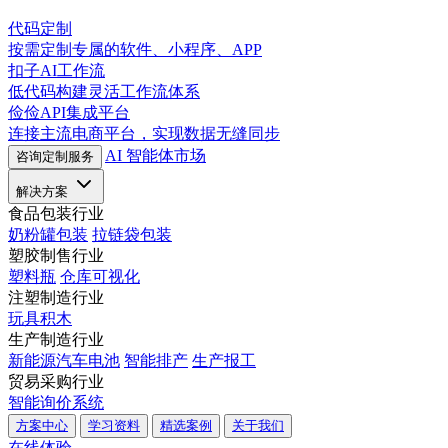
代码定制
按需定制专属的软件、小程序、APP
扣子AI工作流
低代码构建灵活工作流体系
俭俭API集成平台
连接主流电商平台，实现数据无缝同步
AI 智能体市场
咨询定制服务
解决方案
食品包装行业
奶粉罐包装
拉链袋包装
塑胶制售行业
塑料瓶
仓库可视化
注塑制造行业
玩具积木
生产制造行业
新能源汽车电池
智能排产
生产报工
贸易采购行业
智能询价系统
方案中心
学习资料
精选案例
关于我们
在线体验