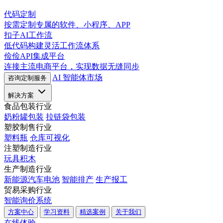
代码定制
按需定制专属的软件、小程序、APP
扣子AI工作流
低代码构建灵活工作流体系
俭俭API集成平台
连接主流电商平台，实现数据无缝同步
AI 智能体市场
咨询定制服务
解决方案
食品包装行业
奶粉罐包装
拉链袋包装
塑胶制售行业
塑料瓶
仓库可视化
注塑制造行业
玩具积木
生产制造行业
新能源汽车电池
智能排产
生产报工
贸易采购行业
智能询价系统
方案中心
学习资料
精选案例
关于我们
在线体验