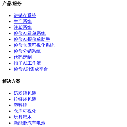
产品/服务
进销存系统
生产系统
注塑系统
俭俭AI录单系统
俭俭AI报价单助手
俭俭仓库可视化系统
俭俭分销系统
代码定制
扣子AI工作流
俭俭API集成平台
解决方案
奶粉罐包装
拉链袋包装
塑料瓶
仓库可视化
玩具积木
新能源汽车电池