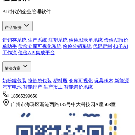
AI时代的企业管理软件
产品/服务
进销存系统
生产系统
注塑系统
俭俭AI录单系统
俭俭AI报价
单助手
俭俭仓库可视化系统
俭俭分销系统
代码定制
扣子AI
工作流
俭俭API集成平台
解决方案
奶粉罐包装
拉链袋包装
塑料瓶
仓库可视化
玩具积木
新能源
汽车电池
智能排产
生产报工
智能询价系统
18565399650
广州市海珠区新港西路135号中大科技园A座508室