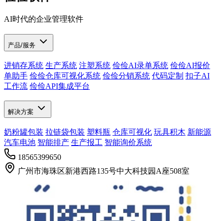
AI时代的企业管理软件
产品/服务
进销存系统
生产系统
注塑系统
俭俭AI录单系统
俭俭AI报价
单助手
俭俭仓库可视化系统
俭俭分销系统
代码定制
扣子AI
工作流
俭俭API集成平台
解决方案
奶粉罐包装
拉链袋包装
塑料瓶
仓库可视化
玩具积木
新能源
汽车电池
智能排产
生产报工
智能询价系统
18565399650
广州市海珠区新港西路135号中大科技园A座508室