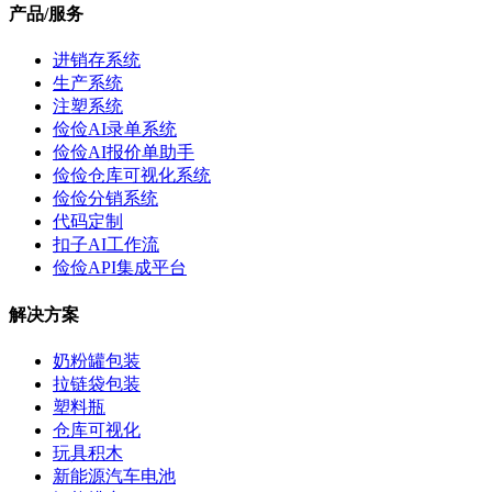
产品/服务
进销存系统
生产系统
注塑系统
俭俭AI录单系统
俭俭AI报价单助手
俭俭仓库可视化系统
俭俭分销系统
代码定制
扣子AI工作流
俭俭API集成平台
解决方案
奶粉罐包装
拉链袋包装
塑料瓶
仓库可视化
玩具积木
新能源汽车电池