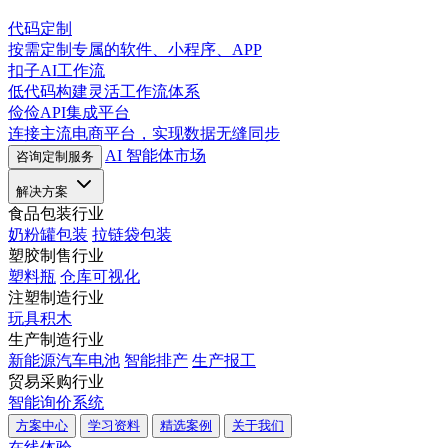
代码定制
按需定制专属的软件、小程序、APP
扣子AI工作流
低代码构建灵活工作流体系
俭俭API集成平台
连接主流电商平台，实现数据无缝同步
AI 智能体市场
咨询定制服务
解决方案
食品包装行业
奶粉罐包装
拉链袋包装
塑胶制售行业
塑料瓶
仓库可视化
注塑制造行业
玩具积木
生产制造行业
新能源汽车电池
智能排产
生产报工
贸易采购行业
智能询价系统
方案中心
学习资料
精选案例
关于我们
在线体验