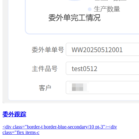
委外跟踪
<div class="border-t border-blue-secondary/10 pt-3"><div
class="flex items-c