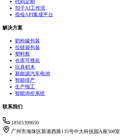
代码定制
扣子AI工作流
俭俭API集成平台
解决方案
奶粉罐包装
拉链袋包装
塑料瓶
仓库可视化
玩具积木
新能源汽车电池
智能排产
生产报工
智能询价系统
联系我们
18565399650
广州市海珠区新港西路135号中大科技园A座508室