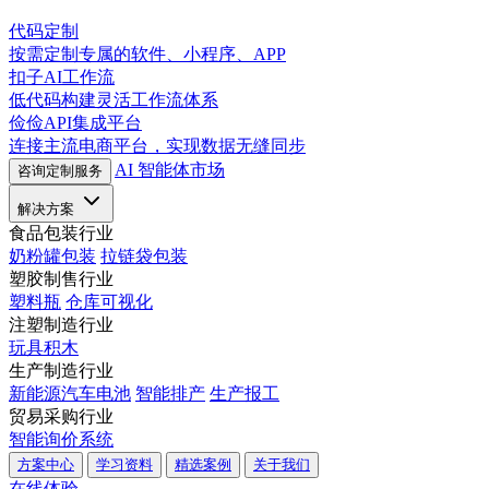
代码定制
按需定制专属的软件、小程序、APP
扣子AI工作流
低代码构建灵活工作流体系
俭俭API集成平台
连接主流电商平台，实现数据无缝同步
AI 智能体市场
咨询定制服务
解决方案
食品包装行业
奶粉罐包装
拉链袋包装
塑胶制售行业
塑料瓶
仓库可视化
注塑制造行业
玩具积木
生产制造行业
新能源汽车电池
智能排产
生产报工
贸易采购行业
智能询价系统
方案中心
学习资料
精选案例
关于我们
在线体验