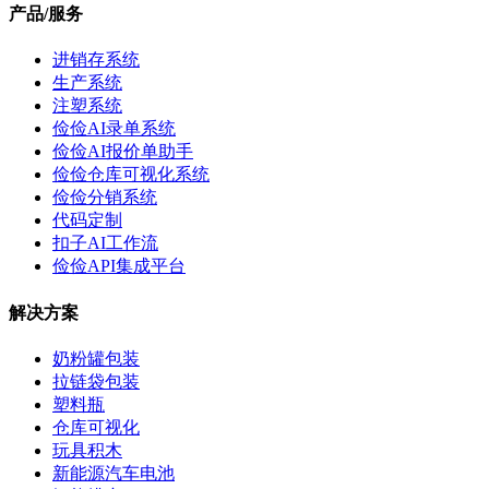
产品/服务
进销存系统
生产系统
注塑系统
俭俭AI录单系统
俭俭AI报价单助手
俭俭仓库可视化系统
俭俭分销系统
代码定制
扣子AI工作流
俭俭API集成平台
解决方案
奶粉罐包装
拉链袋包装
塑料瓶
仓库可视化
玩具积木
新能源汽车电池