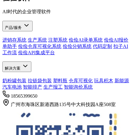
AI时代的企业管理软件
产品/服务
进销存系统
生产系统
注塑系统
俭俭AI录单系统
俭俭AI报价
单助手
俭俭仓库可视化系统
俭俭分销系统
代码定制
扣子AI
工作流
俭俭API集成平台
解决方案
奶粉罐包装
拉链袋包装
塑料瓶
仓库可视化
玩具积木
新能源
汽车电池
智能排产
生产报工
智能询价系统
18565399650
广州市海珠区新港西路135号中大科技园A座508室