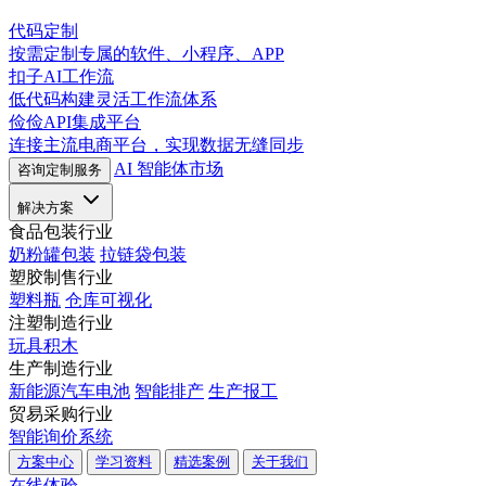
代码定制
按需定制专属的软件、小程序、APP
扣子AI工作流
低代码构建灵活工作流体系
俭俭API集成平台
连接主流电商平台，实现数据无缝同步
AI 智能体市场
咨询定制服务
解决方案
食品包装行业
奶粉罐包装
拉链袋包装
塑胶制售行业
塑料瓶
仓库可视化
注塑制造行业
玩具积木
生产制造行业
新能源汽车电池
智能排产
生产报工
贸易采购行业
智能询价系统
方案中心
学习资料
精选案例
关于我们
在线体验