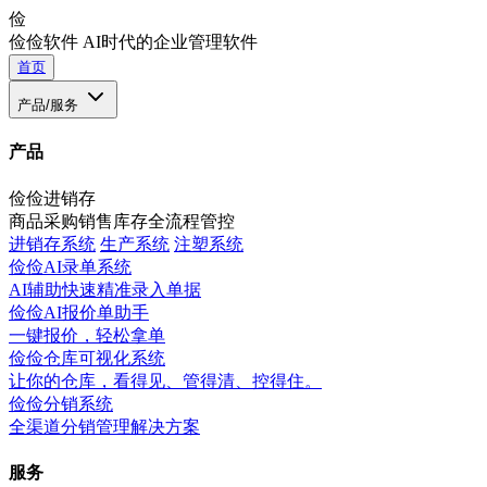
俭
俭俭软件
AI时代的企业管理软件
首页
产品/服务
产品
俭俭进销存
商品采购销售库存全流程管控
进销存系统
生产系统
注塑系统
俭俭AI录单系统
AI辅助快速精准录入单据
俭俭AI报价单助手
一键报价，轻松拿单
俭俭仓库可视化系统
让你的仓库，看得见、管得清、控得住。
俭俭分销系统
全渠道分销管理解决方案
服务