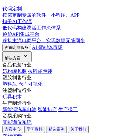
代码定制
按需定制专属的软件、小程序、APP
扣子AI工作流
低代码构建灵活工作流体系
俭俭API集成平台
连接主流电商平台，实现数据无缝同步
AI 智能体市场
咨询定制服务
解决方案
食品包装行业
奶粉罐包装
拉链袋包装
塑胶制售行业
塑料瓶
仓库可视化
注塑制造行业
玩具积木
生产制造行业
新能源汽车电池
智能排产
生产报工
贸易采购行业
智能询价系统
方案中心
学习资料
精选案例
关于我们
在线体验