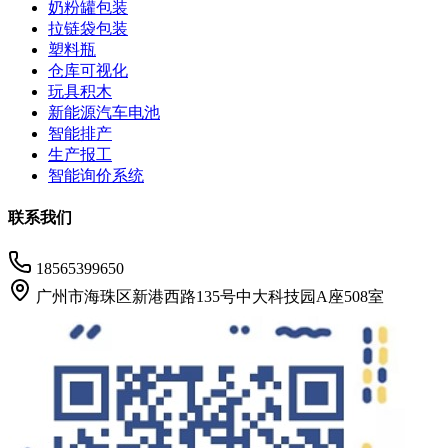
奶粉罐包装
拉链袋包装
塑料瓶
仓库可视化
玩具积木
新能源汽车电池
智能排产
生产报工
智能询价系统
联系我们
18565399650
广州市海珠区新港西路135号中大科技园A座508室