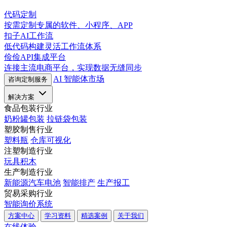
代码定制
按需定制专属的软件、小程序、APP
扣子AI工作流
低代码构建灵活工作流体系
俭俭API集成平台
连接主流电商平台，实现数据无缝同步
AI 智能体市场
咨询定制服务
解决方案
食品包装行业
奶粉罐包装
拉链袋包装
塑胶制售行业
塑料瓶
仓库可视化
注塑制造行业
玩具积木
生产制造行业
新能源汽车电池
智能排产
生产报工
贸易采购行业
智能询价系统
方案中心
学习资料
精选案例
关于我们
在线体验