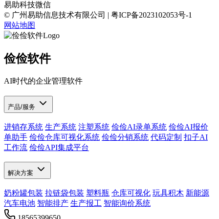
易助科技微信
© 广州易助信息技术有限公司 | 粤ICP备2023102053号-1
网站地图
俭俭软件
AI时代的企业管理软件
产品/服务
进销存系统
生产系统
注塑系统
俭俭AI录单系统
俭俭AI报价
单助手
俭俭仓库可视化系统
俭俭分销系统
代码定制
扣子AI
工作流
俭俭API集成平台
解决方案
奶粉罐包装
拉链袋包装
塑料瓶
仓库可视化
玩具积木
新能源
汽车电池
智能排产
生产报工
智能询价系统
18565399650