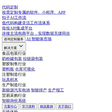
代码定制
按需定制专属的软件、小程序、APP
扣子AI工作流
低代码构建灵活工作流体系
俭俭API集成平台
连接主流电商平台，实现数据无缝同步
AI 智能体市场
咨询定制服务
解决方案
食品包装行业
奶粉罐包装
拉链袋包装
塑胶制售行业
塑料瓶
仓库可视化
注塑制造行业
玩具积木
生产制造行业
新能源汽车电池
智能排产
生产报工
贸易采购行业
智能询价系统
方案中心
学习资料
精选案例
关于我们
在线体验