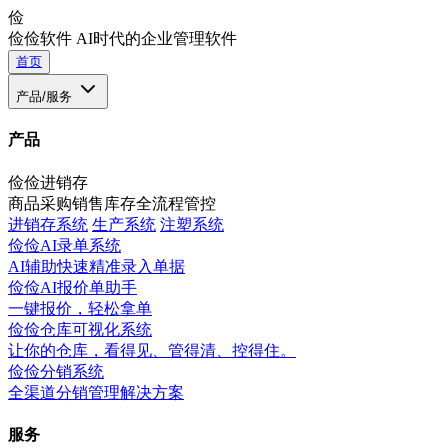
俭
俭俭软件
AI时代的企业管理软件
首页
产品/服务
产品
俭俭进销存
商品采购销售库存全流程管控
进销存系统
生产系统
注塑系统
俭俭AI录单系统
AI辅助快速精准录入单据
俭俭AI报价单助手
一键报价，轻松拿单
俭俭仓库可视化系统
让你的仓库，看得见、管得清、控得住。
俭俭分销系统
全渠道分销管理解决方案
服务