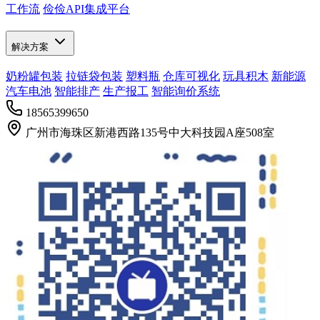
工作流
俭俭API集成平台
解决方案
奶粉罐包装
拉链袋包装
塑料瓶
仓库可视化
玩具积木
新能源
汽车电池
智能排产
生产报工
智能询价系统
18565399650
广州市海珠区新港西路135号中大科技园A座508室