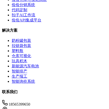
俭俭分销系统
代码定制
扣子AI工作流
俭俭API集成平台
解决方案
奶粉罐包装
拉链袋包装
塑料瓶
仓库可视化
玩具积木
新能源汽车电池
智能排产
生产报工
智能询价系统
联系我们
18565399650