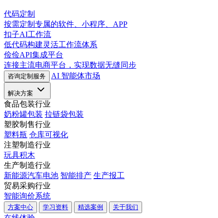
代码定制
按需定制专属的软件、小程序、APP
扣子AI工作流
低代码构建灵活工作流体系
俭俭API集成平台
连接主流电商平台，实现数据无缝同步
AI 智能体市场
咨询定制服务
解决方案
食品包装行业
奶粉罐包装
拉链袋包装
塑胶制售行业
塑料瓶
仓库可视化
注塑制造行业
玩具积木
生产制造行业
新能源汽车电池
智能排产
生产报工
贸易采购行业
智能询价系统
方案中心
学习资料
精选案例
关于我们
在线体验