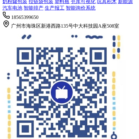
奶粉罐包装
拉链袋包装
塑料瓶
仓库可视化
玩具积木
新能源
汽车电池
智能排产
生产报工
智能询价系统
18565399650
广州市海珠区新港西路135号中大科技园A座508室