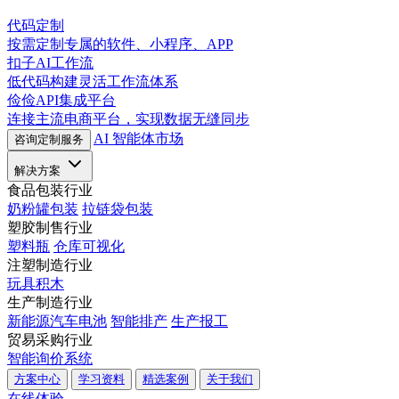
代码定制
按需定制专属的软件、小程序、APP
扣子AI工作流
低代码构建灵活工作流体系
俭俭API集成平台
连接主流电商平台，实现数据无缝同步
AI 智能体市场
咨询定制服务
解决方案
食品包装行业
奶粉罐包装
拉链袋包装
塑胶制售行业
塑料瓶
仓库可视化
注塑制造行业
玩具积木
生产制造行业
新能源汽车电池
智能排产
生产报工
贸易采购行业
智能询价系统
方案中心
学习资料
精选案例
关于我们
在线体验