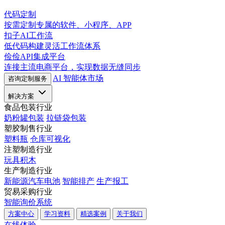
代码定制
按需定制专属的软件、小程序、APP
扣子AI工作流
低代码构建灵活工作流体系
俭俭API集成平台
连接主流电商平台，实现数据无缝同步
AI 智能体市场
咨询定制服务
解决方案
食品包装行业
奶粉罐包装
拉链袋包装
塑胶制售行业
塑料瓶
仓库可视化
注塑制造行业
玩具积木
生产制造行业
新能源汽车电池
智能排产
生产报工
贸易采购行业
智能询价系统
方案中心
学习资料
精选案例
关于我们
在线体验