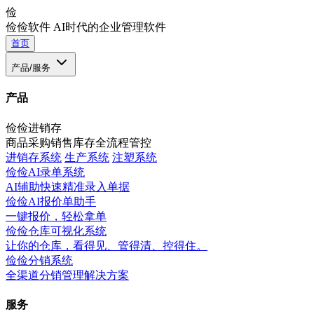
俭
俭俭软件
AI时代的企业管理软件
首页
产品/服务
产品
俭俭进销存
商品采购销售库存全流程管控
进销存系统
生产系统
注塑系统
俭俭AI录单系统
AI辅助快速精准录入单据
俭俭AI报价单助手
一键报价，轻松拿单
俭俭仓库可视化系统
让你的仓库，看得见、管得清、控得住。
俭俭分销系统
全渠道分销管理解决方案
服务