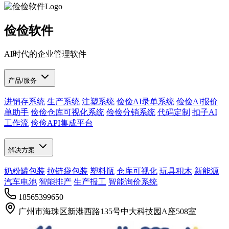
俭俭软件
AI时代的企业管理软件
产品/服务
进销存系统
生产系统
注塑系统
俭俭AI录单系统
俭俭AI报价
单助手
俭俭仓库可视化系统
俭俭分销系统
代码定制
扣子AI
工作流
俭俭API集成平台
解决方案
奶粉罐包装
拉链袋包装
塑料瓶
仓库可视化
玩具积木
新能源
汽车电池
智能排产
生产报工
智能询价系统
18565399650
广州市海珠区新港西路135号中大科技园A座508室