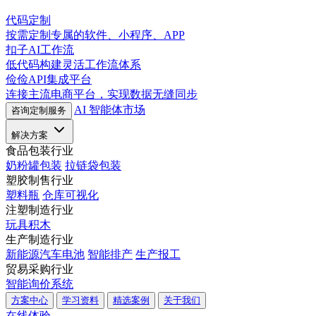
代码定制
按需定制专属的软件、小程序、APP
扣子AI工作流
低代码构建灵活工作流体系
俭俭API集成平台
连接主流电商平台，实现数据无缝同步
AI 智能体市场
咨询定制服务
解决方案
食品包装行业
奶粉罐包装
拉链袋包装
塑胶制售行业
塑料瓶
仓库可视化
注塑制造行业
玩具积木
生产制造行业
新能源汽车电池
智能排产
生产报工
贸易采购行业
智能询价系统
方案中心
学习资料
精选案例
关于我们
在线体验