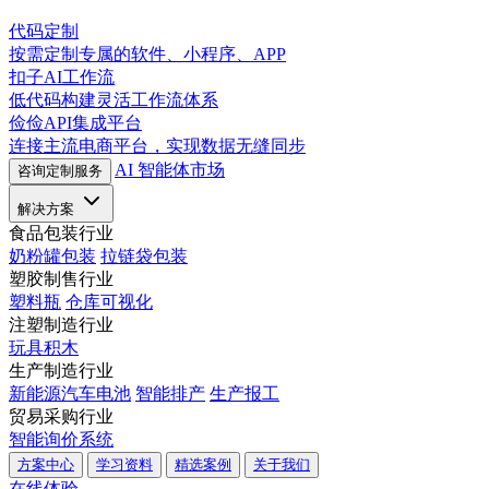
代码定制
按需定制专属的软件、小程序、APP
扣子AI工作流
低代码构建灵活工作流体系
俭俭API集成平台
连接主流电商平台，实现数据无缝同步
AI 智能体市场
咨询定制服务
解决方案
食品包装行业
奶粉罐包装
拉链袋包装
塑胶制售行业
塑料瓶
仓库可视化
注塑制造行业
玩具积木
生产制造行业
新能源汽车电池
智能排产
生产报工
贸易采购行业
智能询价系统
方案中心
学习资料
精选案例
关于我们
在线体验