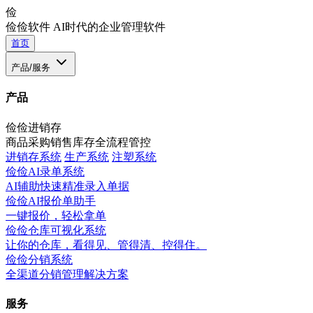
俭
俭俭软件
AI时代的企业管理软件
首页
产品/服务
产品
俭俭进销存
商品采购销售库存全流程管控
进销存系统
生产系统
注塑系统
俭俭AI录单系统
AI辅助快速精准录入单据
俭俭AI报价单助手
一键报价，轻松拿单
俭俭仓库可视化系统
让你的仓库，看得见、管得清、控得住。
俭俭分销系统
全渠道分销管理解决方案
服务