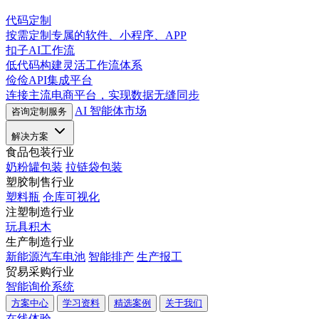
代码定制
按需定制专属的软件、小程序、APP
扣子AI工作流
低代码构建灵活工作流体系
俭俭API集成平台
连接主流电商平台，实现数据无缝同步
AI 智能体市场
咨询定制服务
解决方案
食品包装行业
奶粉罐包装
拉链袋包装
塑胶制售行业
塑料瓶
仓库可视化
注塑制造行业
玩具积木
生产制造行业
新能源汽车电池
智能排产
生产报工
贸易采购行业
智能询价系统
方案中心
学习资料
精选案例
关于我们
在线体验