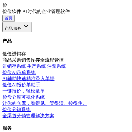
俭
俭俭软件
AI时代的企业管理软件
首页
产品/服务
产品
俭俭进销存
商品采购销售库存全流程管控
进销存系统
生产系统
注塑系统
俭俭AI录单系统
AI辅助快速精准录入单据
俭俭AI报价单助手
一键报价，轻松拿单
俭俭仓库可视化系统
让你的仓库，看得见、管得清、控得住。
俭俭分销系统
全渠道分销管理解决方案
服务