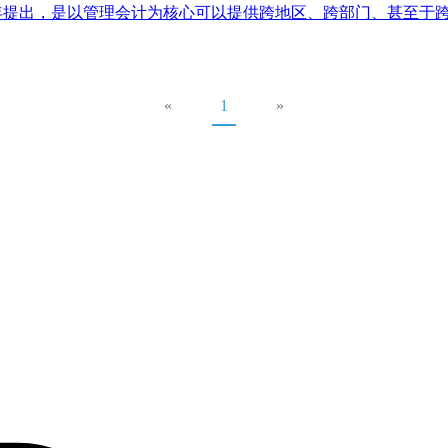
司与1990年提出，是以管理会计为核心可以提供跨地区、跨部门、甚
«
1
»