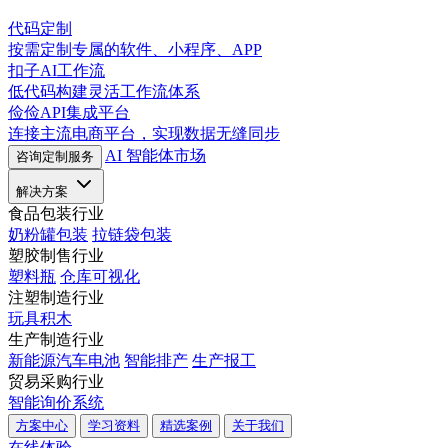
代码定制
按需定制专属的软件、小程序、APP
扣子AI工作流
低代码构建灵活工作流体系
俭俭API集成平台
连接主流电商平台，实现数据无缝同步
AI 智能体市场
咨询定制服务
解决方案
食品包装行业
奶粉罐包装
拉链袋包装
塑胶制售行业
塑料瓶
仓库可视化
注塑制造行业
玩具积木
生产制造行业
新能源汽车电池
智能排产
生产报工
贸易采购行业
智能询价系统
方案中心
学习资料
精选案例
关于我们
在线体验