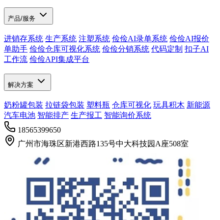
产品/服务
进销存系统
生产系统
注塑系统
俭俭AI录单系统
俭俭AI报价
单助手
俭俭仓库可视化系统
俭俭分销系统
代码定制
扣子AI
工作流
俭俭API集成平台
解决方案
奶粉罐包装
拉链袋包装
塑料瓶
仓库可视化
玩具积木
新能源
汽车电池
智能排产
生产报工
智能询价系统
18565399650
广州市海珠区新港西路135号中大科技园A座508室