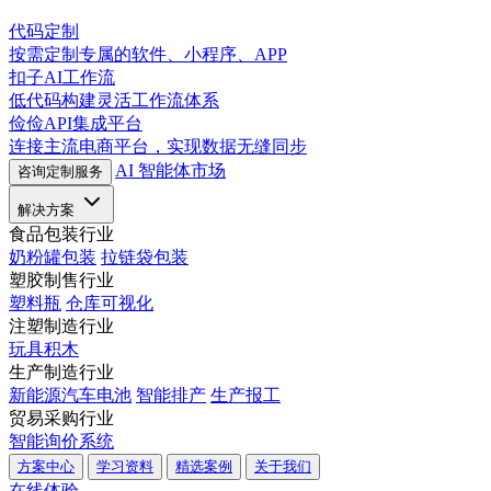
代码定制
按需定制专属的软件、小程序、APP
扣子AI工作流
低代码构建灵活工作流体系
俭俭API集成平台
连接主流电商平台，实现数据无缝同步
AI 智能体市场
咨询定制服务
解决方案
食品包装行业
奶粉罐包装
拉链袋包装
塑胶制售行业
塑料瓶
仓库可视化
注塑制造行业
玩具积木
生产制造行业
新能源汽车电池
智能排产
生产报工
贸易采购行业
智能询价系统
方案中心
学习资料
精选案例
关于我们
在线体验