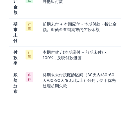
让
让
冲抵应付款
金
额
期
前期未付 + 本期应付 - 本期付款 - 折让金
计
算
末
额。即截至查询期末的欠款余额
未
付
付
本期付款 / (本期应付 + 前期未付) ×
计
算
款
100%，反映付款进度
率
账
将期末未付按账龄区间（30天内/30-60
账
龄
龄
天/60-90天/90天以上）分列，便于优先
分
处理超期欠款
布