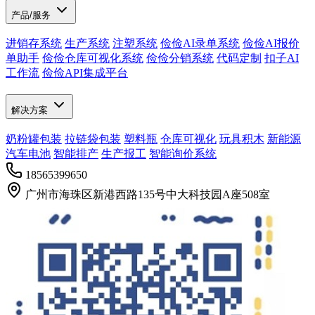
产品/服务
进销存系统
生产系统
注塑系统
俭俭AI录单系统
俭俭AI报价
单助手
俭俭仓库可视化系统
俭俭分销系统
代码定制
扣子AI
工作流
俭俭API集成平台
解决方案
奶粉罐包装
拉链袋包装
塑料瓶
仓库可视化
玩具积木
新能源
汽车电池
智能排产
生产报工
智能询价系统
18565399650
广州市海珠区新港西路135号中大科技园A座508室