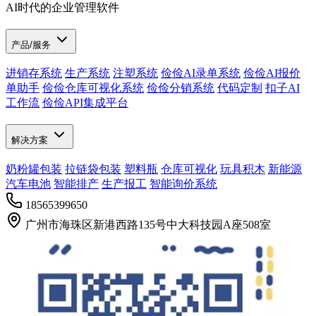
AI时代的企业管理软件
产品/服务
进销存系统
生产系统
注塑系统
俭俭AI录单系统
俭俭AI报价
单助手
俭俭仓库可视化系统
俭俭分销系统
代码定制
扣子AI
工作流
俭俭API集成平台
解决方案
奶粉罐包装
拉链袋包装
塑料瓶
仓库可视化
玩具积木
新能源
汽车电池
智能排产
生产报工
智能询价系统
18565399650
广州市海珠区新港西路135号中大科技园A座508室