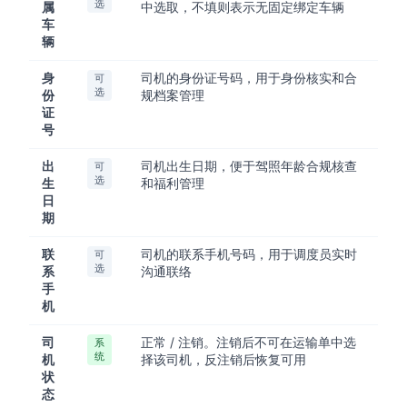
选
属
中选取，不填则表示无固定绑定车辆
车
辆
身
司机的身份证号码，用于身份核实和合
可
选
份
规档案管理
证
号
出
司机出生日期，便于驾照年龄合规核查
可
选
生
和福利管理
日
期
联
司机的联系手机号码，用于调度员实时
可
选
系
沟通联络
手
机
司
正常 / 注销。注销后不可在运输单中选
系
统
机
择该司机，反注销后恢复可用
状
态