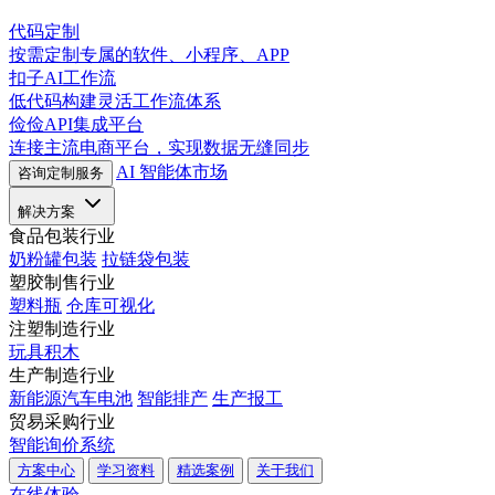
代码定制
按需定制专属的软件、小程序、APP
扣子AI工作流
低代码构建灵活工作流体系
俭俭API集成平台
连接主流电商平台，实现数据无缝同步
AI 智能体市场
咨询定制服务
解决方案
食品包装行业
奶粉罐包装
拉链袋包装
塑胶制售行业
塑料瓶
仓库可视化
注塑制造行业
玩具积木
生产制造行业
新能源汽车电池
智能排产
生产报工
贸易采购行业
智能询价系统
方案中心
学习资料
精选案例
关于我们
在线体验