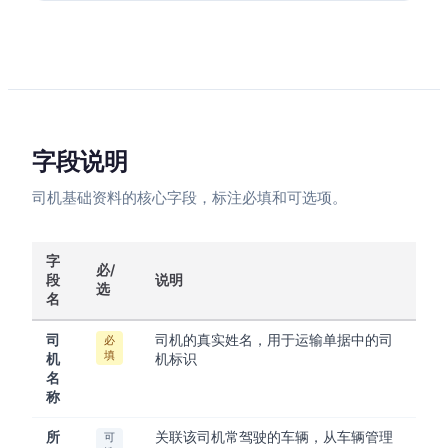
字段说明
司机基础资料的核心字段，标注必填和可选项。
字
必/
段
说明
选
名
司
司机的真实姓名，用于运输单据中的司
必
填
机
机标识
名
称
所
关联该司机常驾驶的车辆，从车辆管理
可