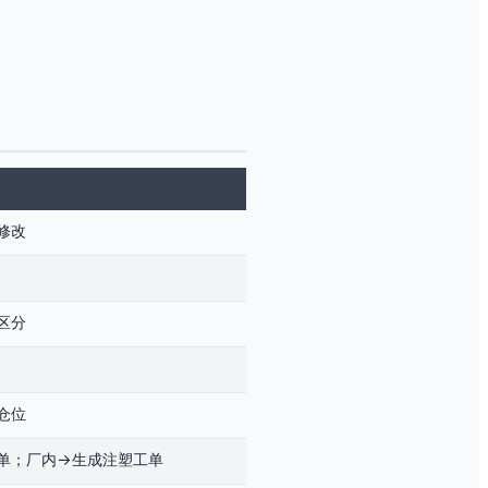
修改
区分
仓位
单；厂内→生成注塑工单