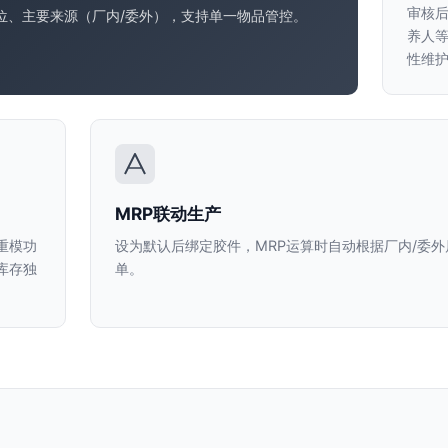
审核
位、主要来源（厂内/委外），支持单一物品管控。
养人
性维
MRP联动生产
重模功
设为默认后绑定胶件，MRP运算时自动根据厂内/委
库存独
单。