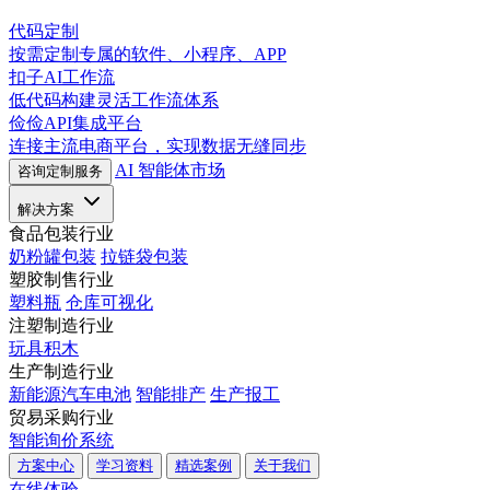
代码定制
按需定制专属的软件、小程序、APP
扣子AI工作流
低代码构建灵活工作流体系
俭俭API集成平台
连接主流电商平台，实现数据无缝同步
AI 智能体市场
咨询定制服务
解决方案
食品包装行业
奶粉罐包装
拉链袋包装
塑胶制售行业
塑料瓶
仓库可视化
注塑制造行业
玩具积木
生产制造行业
新能源汽车电池
智能排产
生产报工
贸易采购行业
智能询价系统
方案中心
学习资料
精选案例
关于我们
在线体验