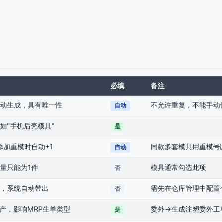
必填
备注
动生成，具有唯一性
不允许重复，不能手动
自动
如"手机后壳模具"
是
添加重模时自动+1
同款多套模具用重模号
自动
量只能为1件
模具通常勾选此项
否
，系统自动带出
需先在仓库管理中配置
否
生产，影响MRP生单类型
委外→生成注塑委外工
是