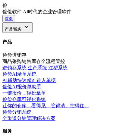
俭
俭俭软件
AI时代的企业管理软件
首页
产品/服务
产品
俭俭进销存
商品采购销售库存全流程管控
进销存系统
生产系统
注塑系统
俭俭AI录单系统
AI辅助快速精准录入单据
俭俭AI报价单助手
一键报价，轻松拿单
俭俭仓库可视化系统
让你的仓库，看得见、管得清、控得住。
俭俭分销系统
全渠道分销管理解决方案
服务