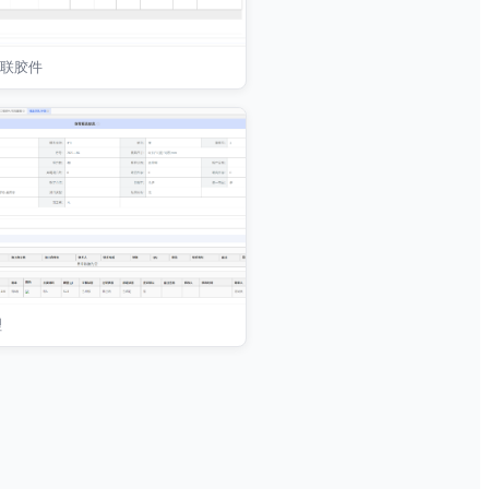
关联胶件
理