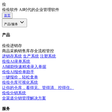
俭
俭俭软件
AI时代的企业管理软件
首页
产品/服务
产品
俭俭进销存
商品采购销售库存全流程管控
进销存系统
生产系统
注塑系统
俭俭AI录单系统
AI辅助快速精准录入单据
俭俭AI报价单助手
一键报价，轻松拿单
俭俭仓库可视化系统
让你的仓库，看得见、管得清、控得住。
俭俭分销系统
全渠道分销管理解决方案
服务