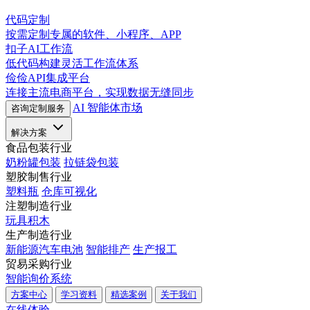
代码定制
按需定制专属的软件、小程序、APP
扣子AI工作流
低代码构建灵活工作流体系
俭俭API集成平台
连接主流电商平台，实现数据无缝同步
AI 智能体市场
咨询定制服务
解决方案
食品包装行业
奶粉罐包装
拉链袋包装
塑胶制售行业
塑料瓶
仓库可视化
注塑制造行业
玩具积木
生产制造行业
新能源汽车电池
智能排产
生产报工
贸易采购行业
智能询价系统
方案中心
学习资料
精选案例
关于我们
在线体验