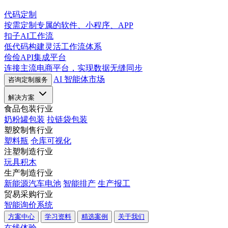
代码定制
按需定制专属的软件、小程序、APP
扣子AI工作流
低代码构建灵活工作流体系
俭俭API集成平台
连接主流电商平台，实现数据无缝同步
AI 智能体市场
咨询定制服务
解决方案
食品包装行业
奶粉罐包装
拉链袋包装
塑胶制售行业
塑料瓶
仓库可视化
注塑制造行业
玩具积木
生产制造行业
新能源汽车电池
智能排产
生产报工
贸易采购行业
智能询价系统
方案中心
学习资料
精选案例
关于我们
在线体验