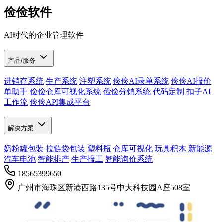
俭俭软件
AI时代的企业管理软件
产品/服务
进销存系统
生产系统
注塑系统
俭俭AI录单系统
俭俭AI报价
单助手
俭俭仓库可视化系统
俭俭分销系统
代码定制
扣子AI
工作流
俭俭API集成平台
解决方案
奶粉罐包装
拉链袋包装
塑料瓶
仓库可视化
玩具积木
新能源
汽车电池
智能排产
生产报工
智能询价系统
18565399650
广州市海珠区新港西路135号中大科技园A座508室