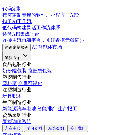
代码定制
按需定制专属的软件、小程序、APP
扣子AI工作流
低代码构建灵活工作流体系
俭俭API集成平台
连接主流电商平台，实现数据无缝同步
AI 智能体市场
咨询定制服务
解决方案
食品包装行业
奶粉罐包装
拉链袋包装
塑胶制售行业
塑料瓶
仓库可视化
注塑制造行业
玩具积木
生产制造行业
新能源汽车电池
智能排产
生产报工
贸易采购行业
智能询价系统
方案中心
学习资料
精选案例
关于我们
在线体验