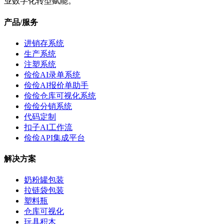
业数字化转型赋能。
产品/服务
进销存系统
生产系统
注塑系统
俭俭AI录单系统
俭俭AI报价单助手
俭俭仓库可视化系统
俭俭分销系统
代码定制
扣子AI工作流
俭俭API集成平台
解决方案
奶粉罐包装
拉链袋包装
塑料瓶
仓库可视化
玩具积木