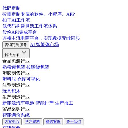
代码定制
按需定制专属的软件、小程序、APP
扣子AI工作流
低代码构建灵活工作流体系
俭俭API集成平台
连接主流电商平台，实现数据无缝同步
AI 智能体市场
咨询定制服务
解决方案
食品包装行业
奶粉罐包装
拉链袋包装
塑胶制售行业
塑料瓶
仓库可视化
注塑制造行业
玩具积木
生产制造行业
新能源汽车电池
智能排产
生产报工
贸易采购行业
智能询价系统
方案中心
学习资料
精选案例
关于我们
在线体验