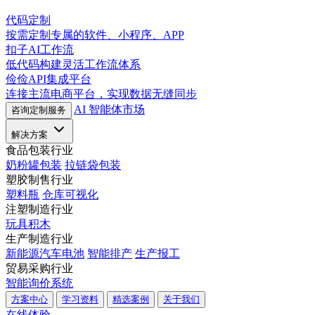
代码定制
按需定制专属的软件、小程序、APP
扣子AI工作流
低代码构建灵活工作流体系
俭俭API集成平台
连接主流电商平台，实现数据无缝同步
AI 智能体市场
咨询定制服务
解决方案
食品包装行业
奶粉罐包装
拉链袋包装
塑胶制售行业
塑料瓶
仓库可视化
注塑制造行业
玩具积木
生产制造行业
新能源汽车电池
智能排产
生产报工
贸易采购行业
智能询价系统
方案中心
学习资料
精选案例
关于我们
在线体验