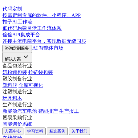
代码定制
按需定制专属的软件、小程序、APP
扣子AI工作流
低代码构建灵活工作流体系
俭俭API集成平台
连接主流电商平台，实现数据无缝同步
AI 智能体市场
咨询定制服务
解决方案
食品包装行业
奶粉罐包装
拉链袋包装
塑胶制售行业
塑料瓶
仓库可视化
注塑制造行业
玩具积木
生产制造行业
新能源汽车电池
智能排产
生产报工
贸易采购行业
智能询价系统
方案中心
学习资料
精选案例
关于我们
在线体验