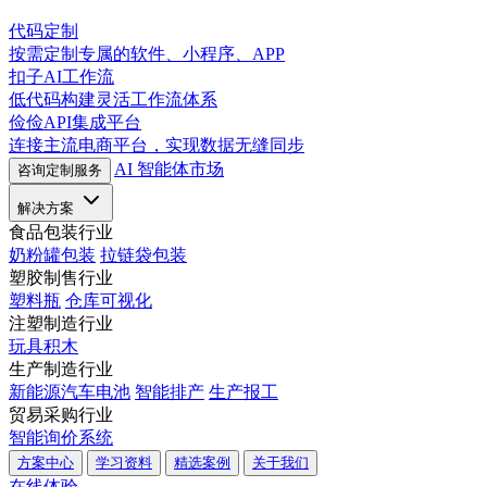
代码定制
按需定制专属的软件、小程序、APP
扣子AI工作流
低代码构建灵活工作流体系
俭俭API集成平台
连接主流电商平台，实现数据无缝同步
AI 智能体市场
咨询定制服务
解决方案
食品包装行业
奶粉罐包装
拉链袋包装
塑胶制售行业
塑料瓶
仓库可视化
注塑制造行业
玩具积木
生产制造行业
新能源汽车电池
智能排产
生产报工
贸易采购行业
智能询价系统
方案中心
学习资料
精选案例
关于我们
在线体验