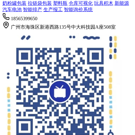
奶粉罐包装
拉链袋包装
塑料瓶
仓库可视化
玩具积木
新能源
汽车电池
智能排产
生产报工
智能询价系统
18565399650
广州市海珠区新港西路135号中大科技园A座508室