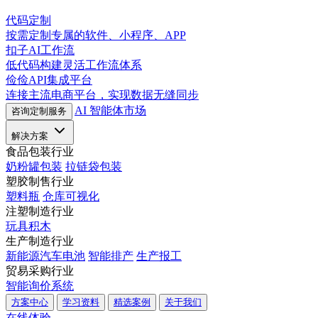
代码定制
按需定制专属的软件、小程序、APP
扣子AI工作流
低代码构建灵活工作流体系
俭俭API集成平台
连接主流电商平台，实现数据无缝同步
AI 智能体市场
咨询定制服务
解决方案
食品包装行业
奶粉罐包装
拉链袋包装
塑胶制售行业
塑料瓶
仓库可视化
注塑制造行业
玩具积木
生产制造行业
新能源汽车电池
智能排产
生产报工
贸易采购行业
智能询价系统
方案中心
学习资料
精选案例
关于我们
在线体验