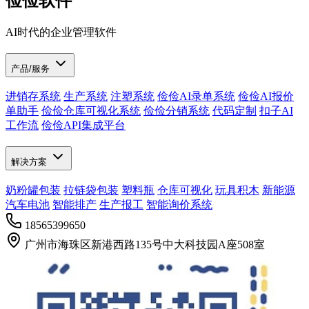
俭俭软件
AI时代的企业管理软件
产品/服务
进销存系统
生产系统
注塑系统
俭俭AI录单系统
俭俭AI报价
单助手
俭俭仓库可视化系统
俭俭分销系统
代码定制
扣子AI
工作流
俭俭API集成平台
解决方案
奶粉罐包装
拉链袋包装
塑料瓶
仓库可视化
玩具积木
新能源
汽车电池
智能排产
生产报工
智能询价系统
18565399650
广州市海珠区新港西路135号中大科技园A座508室