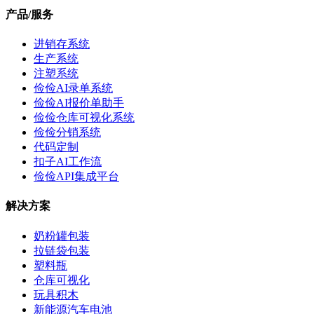
产品/服务
进销存系统
生产系统
注塑系统
俭俭AI录单系统
俭俭AI报价单助手
俭俭仓库可视化系统
俭俭分销系统
代码定制
扣子AI工作流
俭俭API集成平台
解决方案
奶粉罐包装
拉链袋包装
塑料瓶
仓库可视化
玩具积木
新能源汽车电池