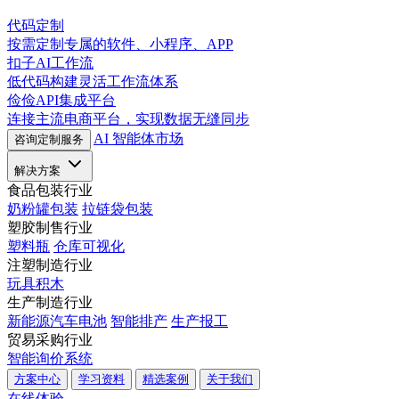
代码定制
按需定制专属的软件、小程序、APP
扣子AI工作流
低代码构建灵活工作流体系
俭俭API集成平台
连接主流电商平台，实现数据无缝同步
AI 智能体市场
咨询定制服务
解决方案
食品包装行业
奶粉罐包装
拉链袋包装
塑胶制售行业
塑料瓶
仓库可视化
注塑制造行业
玩具积木
生产制造行业
新能源汽车电池
智能排产
生产报工
贸易采购行业
智能询价系统
方案中心
学习资料
精选案例
关于我们
在线体验