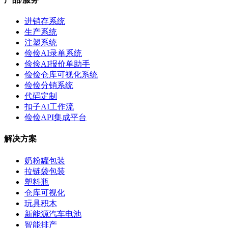
进销存系统
生产系统
注塑系统
俭俭AI录单系统
俭俭AI报价单助手
俭俭仓库可视化系统
俭俭分销系统
代码定制
扣子AI工作流
俭俭API集成平台
解决方案
奶粉罐包装
拉链袋包装
塑料瓶
仓库可视化
玩具积木
新能源汽车电池
智能排产