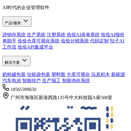
AI时代的企业管理软件
产品/服务
进销存系统
生产系统
注塑系统
俭俭AI录单系统
俭俭AI报价
单助手
俭俭仓库可视化系统
俭俭分销系统
代码定制
扣子AI
工作流
俭俭API集成平台
解决方案
奶粉罐包装
拉链袋包装
塑料瓶
仓库可视化
玩具积木
新能源
汽车电池
智能排产
生产报工
智能询价系统
18565399650
广州市海珠区新港西路135号中大科技园A座508室