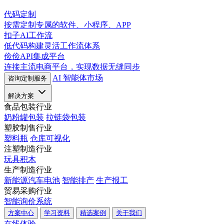
代码定制
按需定制专属的软件、小程序、APP
扣子AI工作流
低代码构建灵活工作流体系
俭俭API集成平台
连接主流电商平台，实现数据无缝同步
AI 智能体市场
咨询定制服务
解决方案
食品包装行业
奶粉罐包装
拉链袋包装
塑胶制售行业
塑料瓶
仓库可视化
注塑制造行业
玩具积木
生产制造行业
新能源汽车电池
智能排产
生产报工
贸易采购行业
智能询价系统
方案中心
学习资料
精选案例
关于我们
在线体验