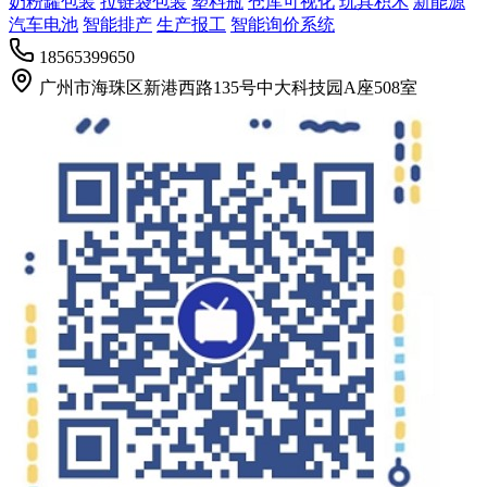
奶粉罐包装
拉链袋包装
塑料瓶
仓库可视化
玩具积木
新能源
汽车电池
智能排产
生产报工
智能询价系统
18565399650
广州市海珠区新港西路135号中大科技园A座508室