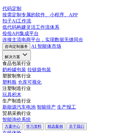
代码定制
按需定制专属的软件、小程序、APP
扣子AI工作流
低代码构建灵活工作流体系
俭俭API集成平台
连接主流电商平台，实现数据无缝同步
AI 智能体市场
咨询定制服务
解决方案
食品包装行业
奶粉罐包装
拉链袋包装
塑胶制售行业
塑料瓶
仓库可视化
注塑制造行业
玩具积木
生产制造行业
新能源汽车电池
智能排产
生产报工
贸易采购行业
智能询价系统
方案中心
学习资料
精选案例
关于我们
在线体验