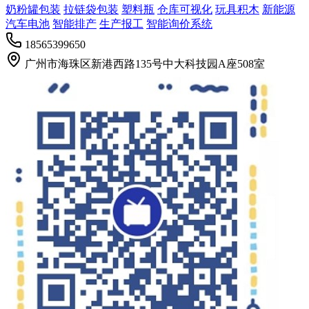
奶粉罐包装
拉链袋包装
塑料瓶
仓库可视化
玩具积木
新能源
汽车电池
智能排产
生产报工
智能询价系统
18565399650
广州市海珠区新港西路135号中大科技园A座508室