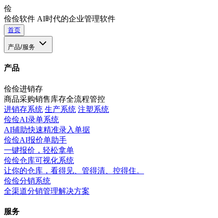
俭
俭俭软件
AI时代的企业管理软件
首页
产品/服务
产品
俭俭进销存
商品采购销售库存全流程管控
进销存系统
生产系统
注塑系统
俭俭AI录单系统
AI辅助快速精准录入单据
俭俭AI报价单助手
一键报价，轻松拿单
俭俭仓库可视化系统
让你的仓库，看得见、管得清、控得住。
俭俭分销系统
全渠道分销管理解决方案
服务