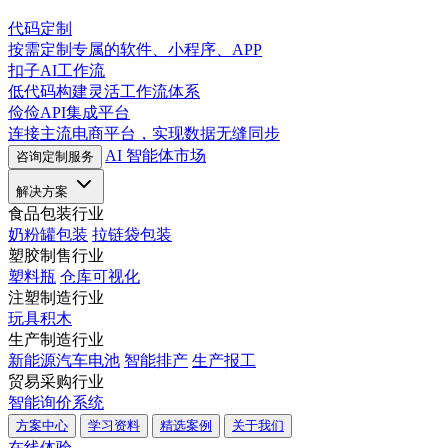
代码定制
按需定制专属的软件、小程序、APP
扣子AI工作流
低代码构建灵活工作流体系
俭俭API集成平台
连接主流电商平台，实现数据无缝同步
AI 智能体市场
咨询定制服务
解决方案
食品包装行业
奶粉罐包装
拉链袋包装
塑胶制售行业
塑料瓶
仓库可视化
注塑制造行业
玩具积木
生产制造行业
新能源汽车电池
智能排产
生产报工
贸易采购行业
智能询价系统
方案中心
学习资料
精选案例
关于我们
在线体验