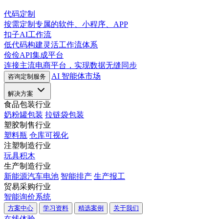
代码定制
按需定制专属的软件、小程序、APP
扣子AI工作流
低代码构建灵活工作流体系
俭俭API集成平台
连接主流电商平台，实现数据无缝同步
AI 智能体市场
咨询定制服务
解决方案
食品包装行业
奶粉罐包装
拉链袋包装
塑胶制售行业
塑料瓶
仓库可视化
注塑制造行业
玩具积木
生产制造行业
新能源汽车电池
智能排产
生产报工
贸易采购行业
智能询价系统
方案中心
学习资料
精选案例
关于我们
在线体验