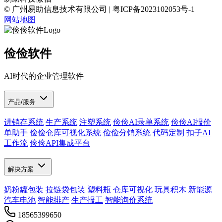
© 广州易助信息技术有限公司 | 粤ICP备2023102053号-1
网站地图
俭俭软件
AI时代的企业管理软件
产品/服务
进销存系统
生产系统
注塑系统
俭俭AI录单系统
俭俭AI报价
单助手
俭俭仓库可视化系统
俭俭分销系统
代码定制
扣子AI
工作流
俭俭API集成平台
解决方案
奶粉罐包装
拉链袋包装
塑料瓶
仓库可视化
玩具积木
新能源
汽车电池
智能排产
生产报工
智能询价系统
18565399650