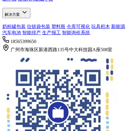
解决方案
奶粉罐包装
拉链袋包装
塑料瓶
仓库可视化
玩具积木
新能源
汽车电池
智能排产
生产报工
智能询价系统
18565399650
广州市海珠区新港西路135号中大科技园A座508室