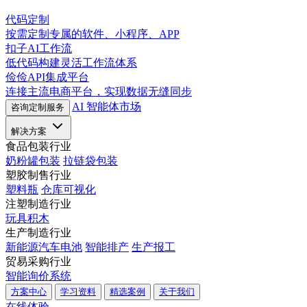
代码定制
按需定制专属的软件、小程序、APP
扣子AI工作流
低代码构建灵活工作流体系
俭俭API集成平台
连接主流电商平台，实现数据无缝同步
AI 智能体市场
咨询定制服务
解决方案
食品包装行业
奶粉罐包装
拉链袋包装
塑胶制售行业
塑料瓶
仓库可视化
注塑制造行业
玩具积木
生产制造行业
新能源汽车电池
智能排产
生产报工
贸易采购行业
智能询价系统
方案中心
学习资料
精选案例
关于我们
在线体验