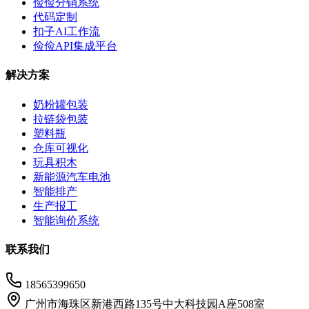
俭俭分销系统
代码定制
扣子AI工作流
俭俭API集成平台
解决方案
奶粉罐包装
拉链袋包装
塑料瓶
仓库可视化
玩具积木
新能源汽车电池
智能排产
生产报工
智能询价系统
联系我们
18565399650
广州市海珠区新港西路135号中大科技园A座508室