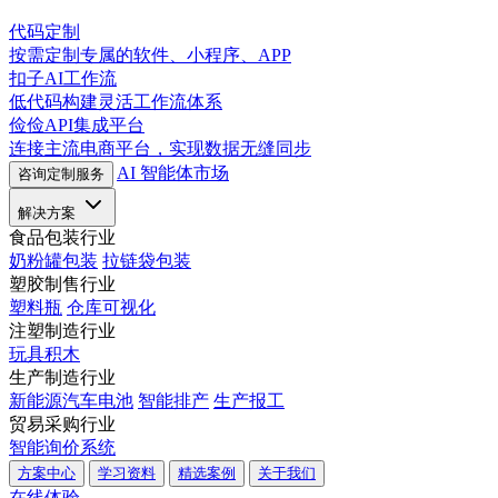
代码定制
按需定制专属的软件、小程序、APP
扣子AI工作流
低代码构建灵活工作流体系
俭俭API集成平台
连接主流电商平台，实现数据无缝同步
AI 智能体市场
咨询定制服务
解决方案
食品包装行业
奶粉罐包装
拉链袋包装
塑胶制售行业
塑料瓶
仓库可视化
注塑制造行业
玩具积木
生产制造行业
新能源汽车电池
智能排产
生产报工
贸易采购行业
智能询价系统
方案中心
学习资料
精选案例
关于我们
在线体验